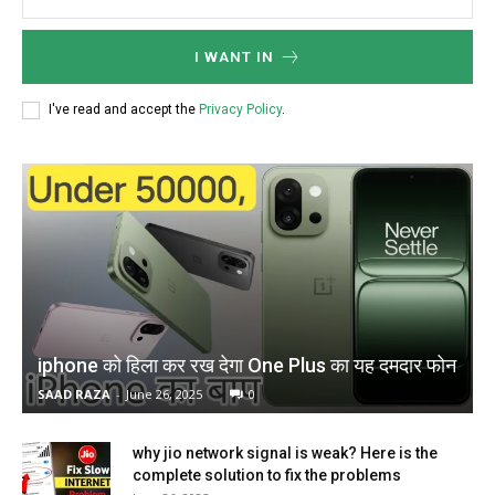
I WANT IN
I've read and accept the
Privacy Policy
.
iphone को हिला कर रख देगा One Plus का यह दमदार फोन
SAAD RAZA
-
June 26, 2025
0
why jio network signal is weak? Here is the
complete solution to fix the problems